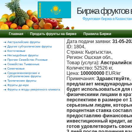
Биржа фруктов 
Фруктовая биржа в Казахстан
Главная
|
Продать фрукты на бирже
|
Правила Биржи
Дата подачи заявки:
31-05-20
Австралийские фрукты
ID: 1804,
Другие субтропические фрукты
Косточковые
Страна: Кыргызстан,
Несъедобные фрукты
Регион: Ошская обл.,
Прочие Семейство Розовые
Товар (услуга):
Австралийск
Семейство Тыквенные
Количество: 52526 кг,
Семечковые
Цена:
100000000
EUR/кг
Средиземноморские и
субтропические фрукты
Примечания:
Здравствуйте,
Тропические фрукты
предлагает международные
Фрукты де-юре
будет использоваться для
Фрукты и ягоды умеренного климата
физическими лицами в кра
перспективе в размере от 1
серьезным людям, которые
процентная ставка составл
предоставляю финансовые 
инвестиционный кредит, ав
готов удовлетворить свои
3 дней после получения в